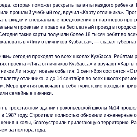
реда, которая поможет раскрыть таланты каждого ребенка.
или прошлый учебный год, вручил «Карту отличника». Про
ать скидки и специальные предложения от партнеров прог
тельным проектам и право на бесплатный проезд в городско
 Сегодня такие карты получили более 18 тысяч ребят во вс
ожаловать в «Лигу отличников Кузбасса», — сказал губерна
чки» сегодня проходят во всех школах Кузбасса. Ребятам 
тях проекта «Лига отличников Кузбасса» и вручают «Карты 
тников Лиги ждут новые события: 1 сентября состоятся «От
т клятву отличника, а до 14 сентября во всех школах регио
». Мероприятия включают в себя туристские походы к при
или семейные пикники.
т в трехэтажном здании прокопьевской школы №14 прошел
 в 1987 году. Строители полностью обновили инженерные с
ещения школы, благоустроили прилегающую территорию. Р
ем за полтора года.