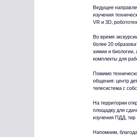
Ведущее направле
изучения техничес
VR и 3D, робототех
Во время экскурси
более 20 образов
химии и биологии,
комплекты для раб
Помимо техническо
общения: центр де
телесистема с соб
На территории отк
площадку для сдач
изучения ПДД, тир
Напомним, благода