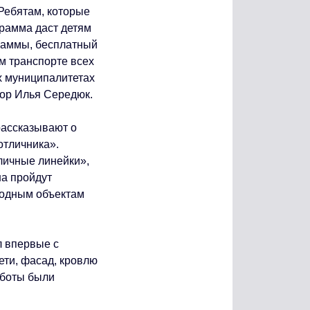
 Ребятам, которые
грамма даст детям
раммы, бесплатный
м транспорте всех
ех муниципалитетах
тор Илья Середюк.
рассказывают о
отличника».
личные линейки»,
на пройдут
родным объектам
 впервые с
ети, фасад, кровлю
аботы были