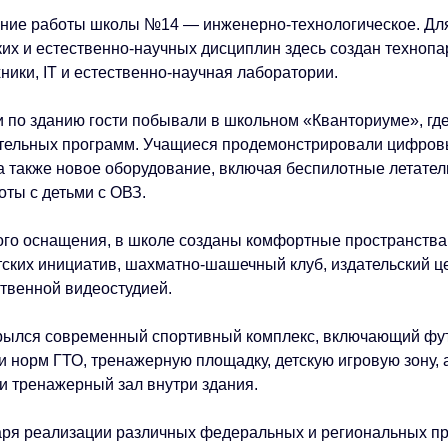
ние работы школы №14 — инженерно-технологическое. Для
ких и естественно-научных дисциплин здесь создан технопа
ники, IT и естественно-научная лаборатории.
и по зданию гости побывали в школьном «Кванториуме», гд
ательных программ. Учащиеся продемонстрировали цифров
 а также новое оборудование, включая беспилотные летате
оты с детьми с ОВЗ.
го оснащения, в школе созданы комфортные пространства 
тских инициатив, шахматно-шашечный клуб, издательский ц
ственной видеостудией.
рылся современный спортивный комплекс, включающий фу
и норм ГТО, тренажерную площадку, детскую игровую зону, 
 и тренажерный зал внутри здания.
ря реализации различных федеральных и региональных пр