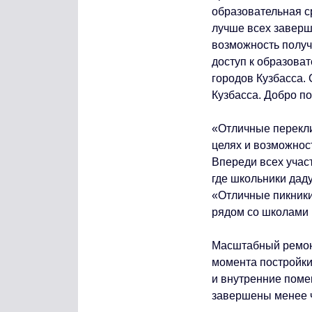
образовательная с
лучше всех заверш
возможность получ
доступ к образова
городов Кузбасса.
Кузбасса. Добро п
«Отличные перекли
целях и возможнос
Впереди всех учас
где школьники даду
«Отличные пикники
рядом со школами 
Масштабный ремон
момента постройки
и внутренние пом
завершены менее ч