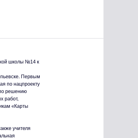
опьевске. Первым
ая по нацпроекту
 по решению
х работ,
никам «Карты
также учителя
альная