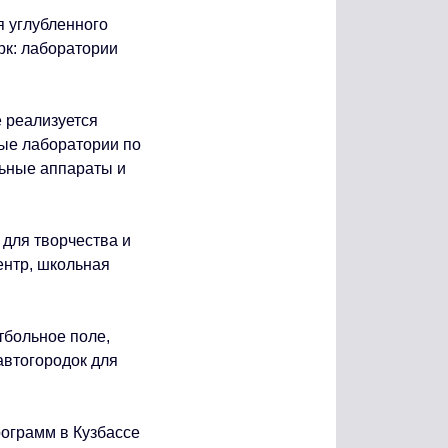
 углубленного
рк: лаборатории
е реализуется
ые лаборатории по
льные аппараты и
для творчества и
ентр, школьная
тбольное поле,
автогородок для
ограмм в Кузбассе